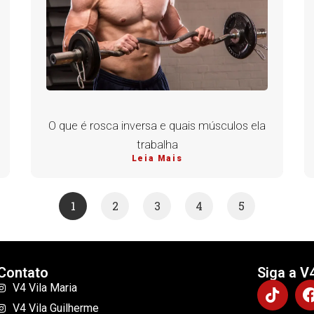
O que é rosca inversa e quais músculos ela
trabalha
Leia Mais
1
2
3
4
5
Contato
Siga a V
V4 Vila Maria
V4 Vila Guilherme