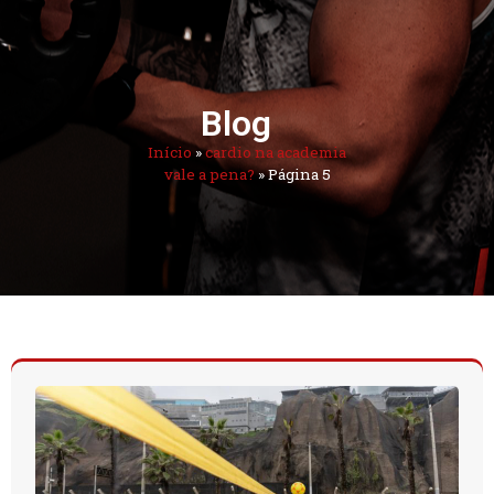
Blog
Início
»
cardio na academia
vale a pena?
»
Página 5