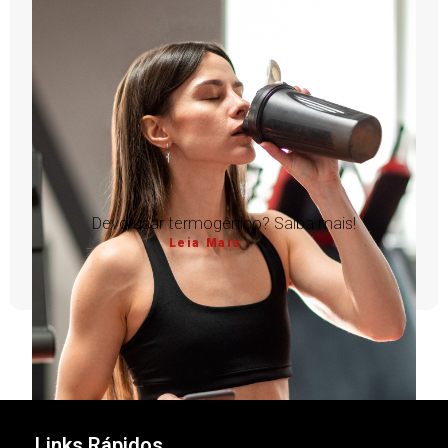
Devo usar termogênico? Saiba mais!
Leia Mais
1
2
3
4
5
Links Rápidos