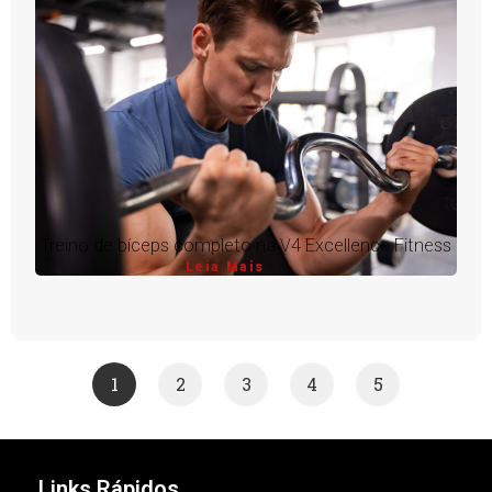
Treino de bíceps completo na V4 Excellence Fitness
Leia Mais
1
2
3
4
5
Links Rápidos