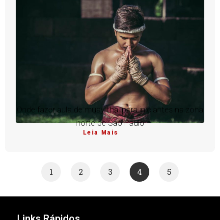
Onde fazer aula de muay thai para iniciantes na zona
norte de São Paulo
Leia Mais
1
2
3
4
5
Links Rápidos