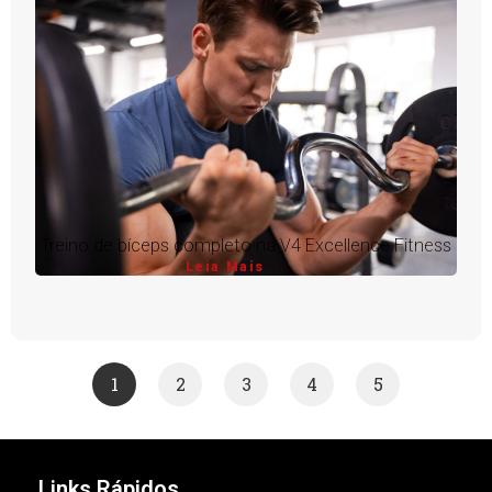
Treino de bíceps completo na V4 Excellence Fitness
Leia Mais
1
2
3
4
5
Links Rápidos