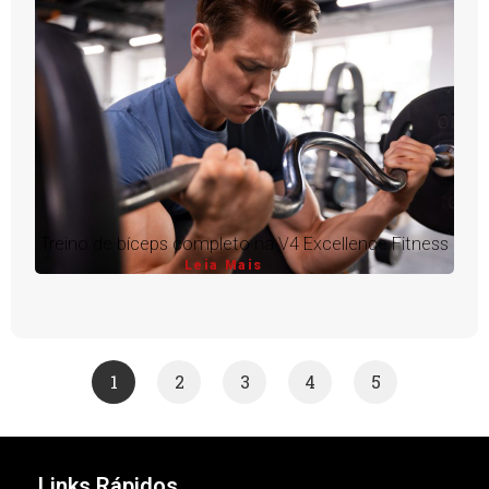
Treino de bíceps completo na V4 Excellence Fitness
Leia Mais
1
2
3
4
5
Links Rápidos