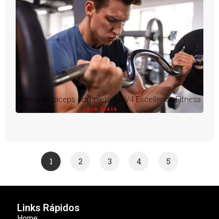
Treino de bíceps completo na V4 Excellence Fitness
Leia Mais
1
2
3
4
5
Links Rápidos
Home