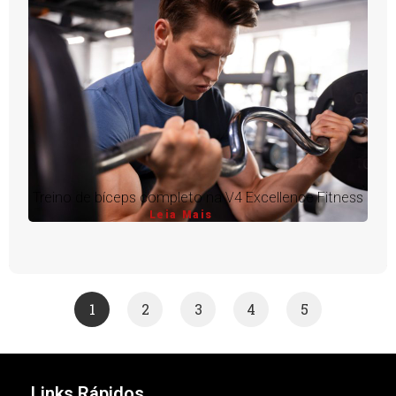
Treino de bíceps completo na V4 Excellence Fitness
Leia Mais
1
2
3
4
5
Links Rápidos