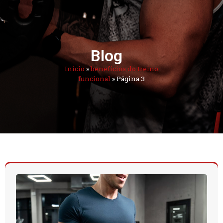
Blog
Início
»
benefícios do treino
funcional
»
Página 3