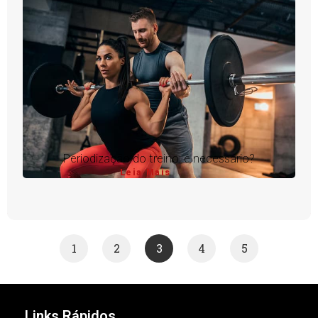
Periodização do treino: é necessário?
Leia Mais
1
2
3
4
5
Links Rápidos