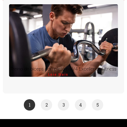
Treino de bíceps completo na V4 Excellence Fitness
Leia Mais
1
2
3
4
5