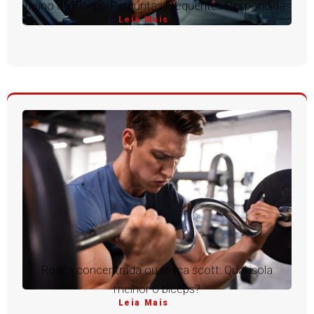
Treino de Bíceps: Perguntas Frequentes Respondidas
Leia Mais
Rosca concentrada ou rosca scott: Qual isola
melhor o bíceps?
Leia Mais