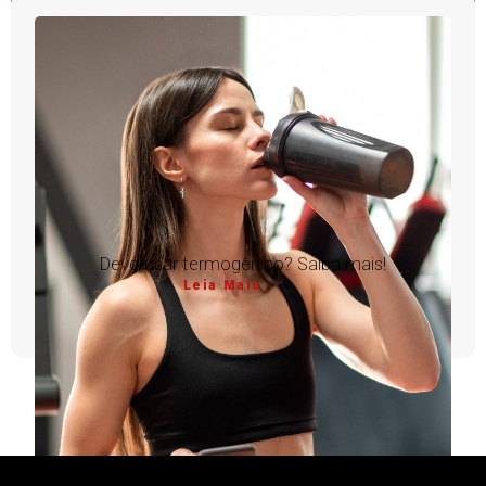
Devo usar termogênico? Saiba mais!
Leia Mais
1
2
3
4
5