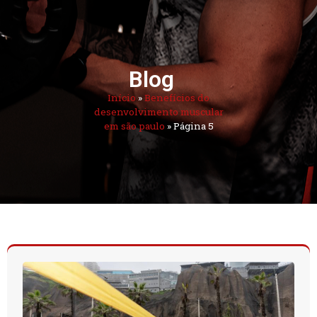
Blog
Início
»
Benefícios do
desenvolvimento muscular
em são paulo
»
Página 5