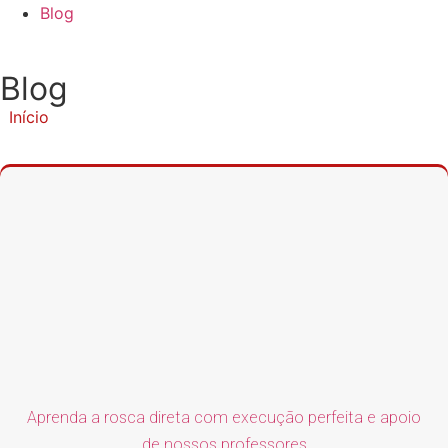
Blog
Blog
Início
»
Benefícios da construção muscular em são paulo
Aprenda a rosca direta com execução perfeita e apoio
de nossos professores