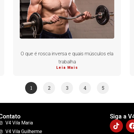
O que é rosca inversa e quais músculos ela
trabalha
Leia Mais
1
2
3
4
5
Contato
Siga a V
V4 Vila Maria
V4 Vila Guilherme