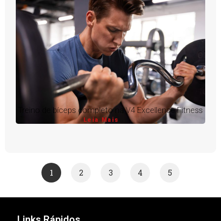
Treino de bíceps completo na V4 Excellence Fitness
Leia Mais
1
2
3
4
5
Links Rápidos