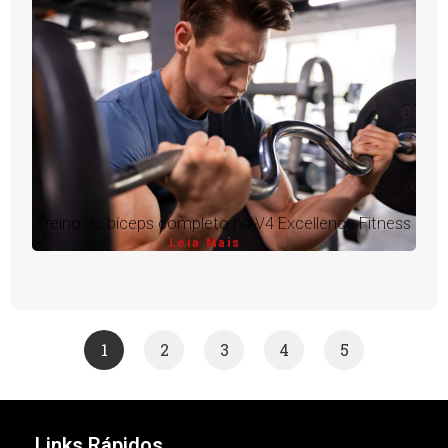
Treino de bíceps completo na V4 Excellence Fitness
Leia Mais
1
2
3
4
5
Links Rápidos