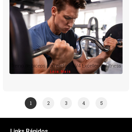
Treino de bíceps completo na V4 Excellence Fitness
Leia Mais
1
2
3
4
5
Links Rápidos