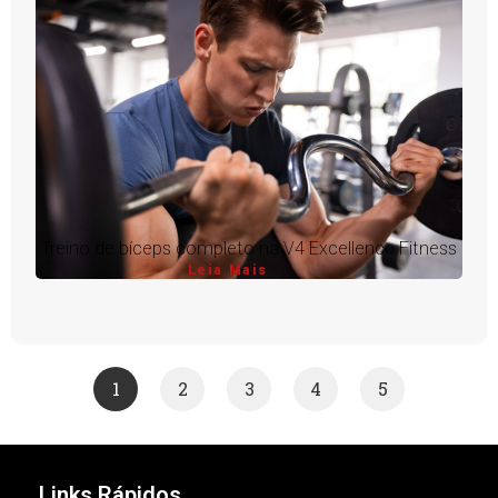
Treino de bíceps completo na V4 Excellence Fitness
Leia Mais
1
2
3
4
5
Links Rápidos