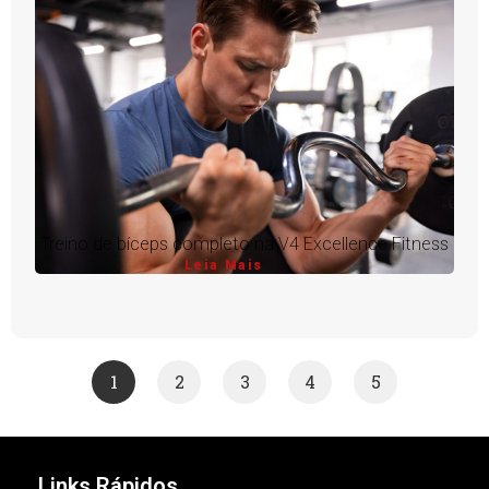
Treino de bíceps completo na V4 Excellence Fitness
Leia Mais
1
2
3
4
5
Links Rápidos