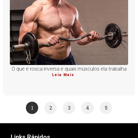
O que é rosca inversa e quais músculos ela trabalha
Leia Mais
1
2
3
4
5
Links Rápidos