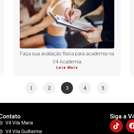
Faça sua avaliação física para academia na
V4 Academia
Leia Mais
1
2
3
4
5
Contato
Siga a V
V4 Vila Maria
V4 Vila Guilherme