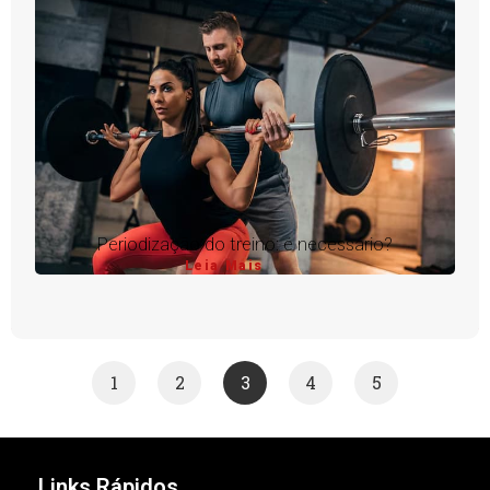
Periodização do treino: é necessário?
Leia Mais
1
2
3
4
5
Links Rápidos