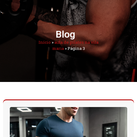
Blog
Início
»
aula de pilates na vila
maria
»
Página 3