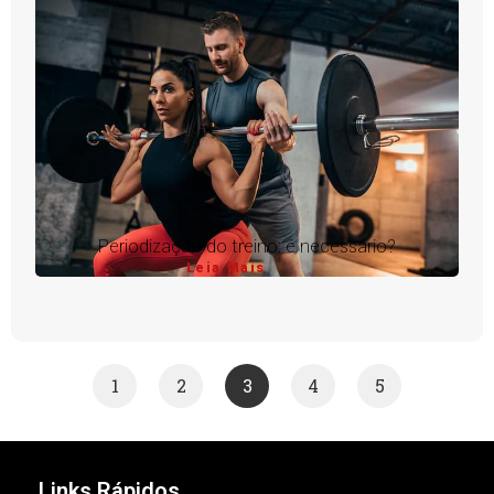
Periodização do treino: é necessário?
Leia Mais
1
2
3
4
5
Links Rápidos