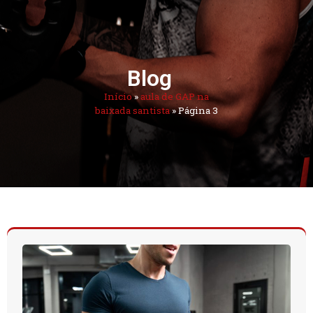
Blog
Início
»
aula de GAP na
baixada santista
»
Página 3