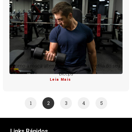
Como a rosca alternada melhora a simetria do seu
bíceps
Leia Mais
1
2
3
4
5
Links Rápidos