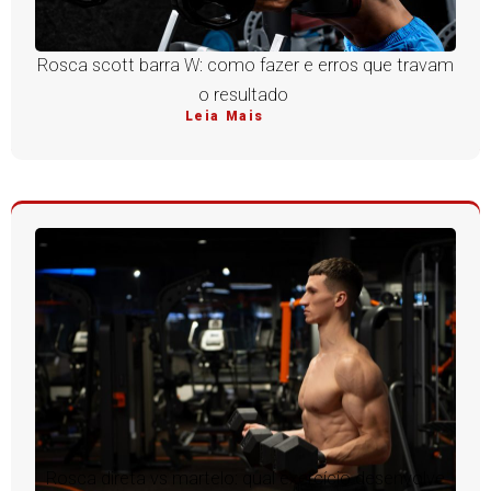
Rosca scott barra W: como fazer e erros que travam
o resultado
Leia Mais
Rosca direta vs martelo: qual exercício desenvolve