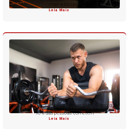
mais o bíceps?
Leia Mais
Rosca Scott isola o bíceps de verdade? O erro que
90% das pessoas cometem
Leia Mais