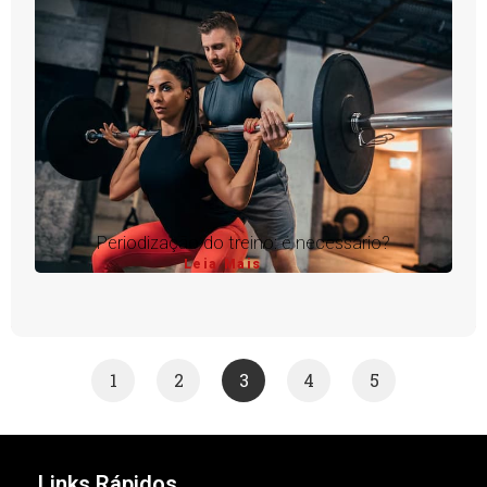
Periodização do treino: é necessário?
Leia Mais
1
2
3
4
5
Links Rápidos