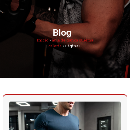
Blog
Início
»
aula de dança queima
caloria
»
Página 3