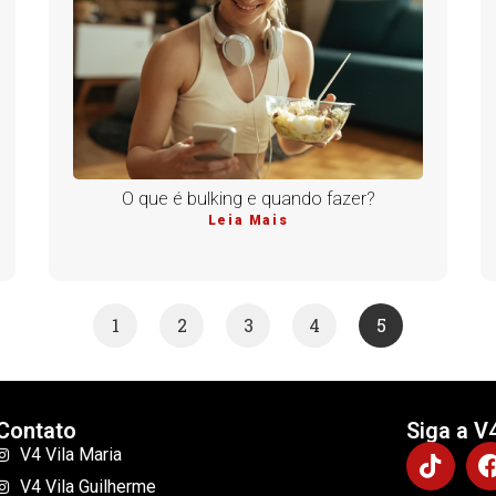
O que é bulking e quando fazer?
Leia Mais
1
2
3
4
5
Contato
Siga a V
V4 Vila Maria
V4 Vila Guilherme