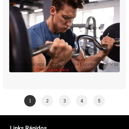
Treino de bíceps completo na V4 Excellence Fitness
Leia Mais
1
2
3
4
5
Links Rápidos