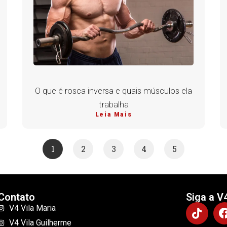
O que é rosca inversa e quais músculos ela
trabalha
Leia Mais
1
2
3
4
5
Contato
Siga a V
V4 Vila Maria
V4 Vila Guilherme