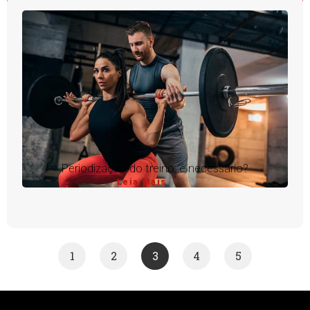
Periodização do treino: é necessário?
Leia Mais
1
2
3
4
5