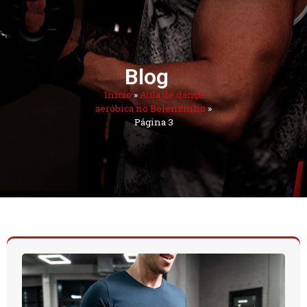
Blog
Início
»
Aula de dança
aeróbica no Belenzinho
»
Página 3