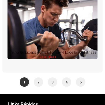
Treino de bíceps completo na V4 Excellence Fitness
Leia Mais
1
2
3
4
5
Links Rápidos