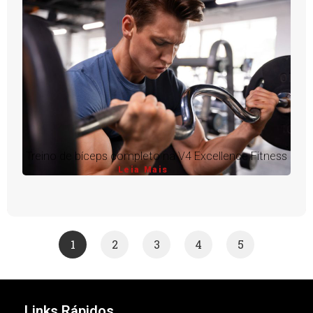
Treino de bíceps completo na V4 Excellence Fitness
Leia Mais
1
2
3
4
5
Links Rápidos