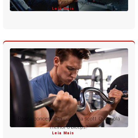
Treino de Bíceps: Perguntas Frequentes Respondidas
Leia Mais
Rosca concentrada ou rosca scott: Qual isola
melhor o bíceps?
Leia Mais