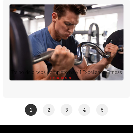
Treino de bíceps completo na V4 Excellence Fitness
Leia Mais
1
2
3
4
5