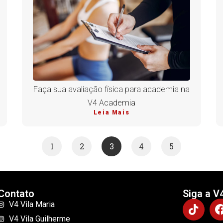
Faça sua avaliação física para academia na
V4 Academia
Leia Mais
1
2
3
4
5
Contato
Siga a V
V4 Vila Maria
V4 Vila Guilherme