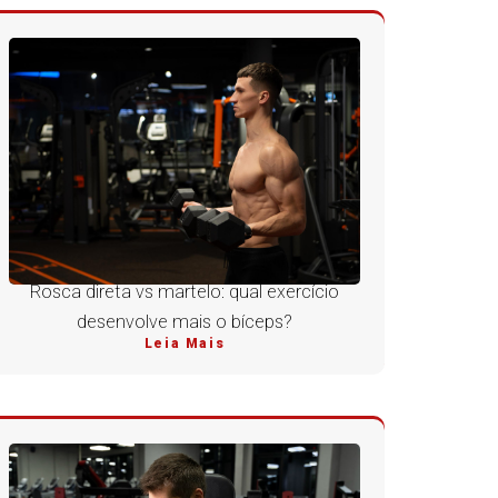
Rosca direta vs martelo: qual exercício
desenvolve mais o bíceps?
Leia Mais