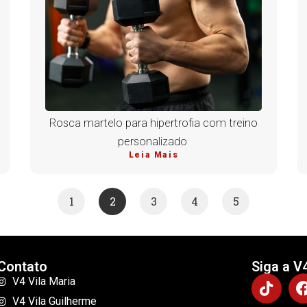
Rosca martelo para hipertrofia com treino
personalizado
Leia Mais
1
2
3
4
5
Contato
Siga a V
V4 Vila Maria
V4 Vila Guilherme