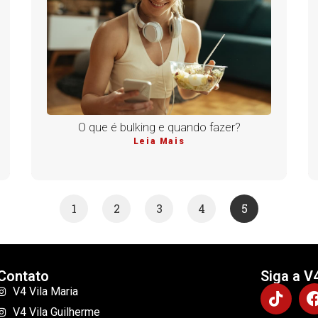
O que é bulking e quando fazer?
Leia Mais
1
2
3
4
5
Contato
Siga a V
V4 Vila Maria
V4 Vila Guilherme