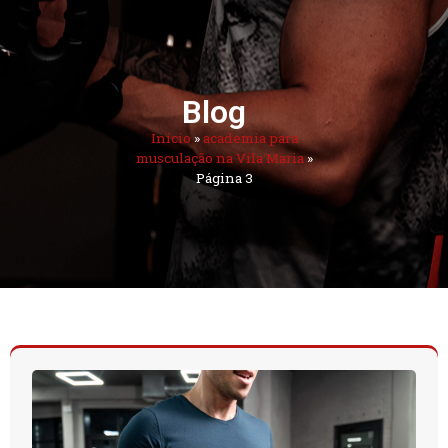
Blog
Início
»
academia para
musculação na Vila Maria
»
Página 3