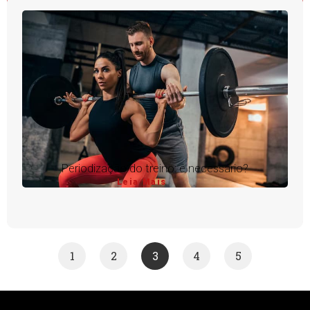
Periodização do treino: é necessário?
Leia Mais
1
2
3
4
5