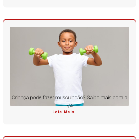
Criança pode fazer musculação? Saiba mais com a
V4
Leia Mais