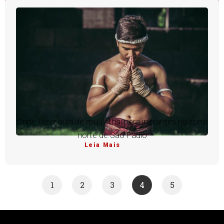
Onde fazer aula de muay thai para iniciantes na zona
norte de São Paulo
Leia Mais
1
2
3
4
5