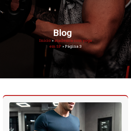
Blog
Início
»
academia com yoga
em SP
»
Página 3