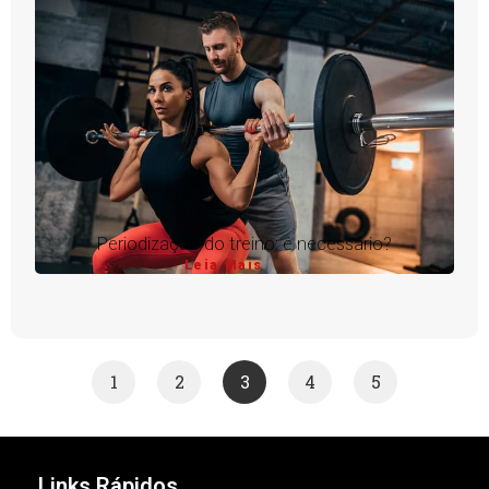
Periodização do treino: é necessário?
Leia Mais
1
2
3
4
5
Links Rápidos