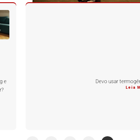
g e
Devo usar termogên
Leia 
r?