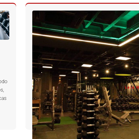
odo
Saiba onde encontrar uma b
Leia 
s,
cas