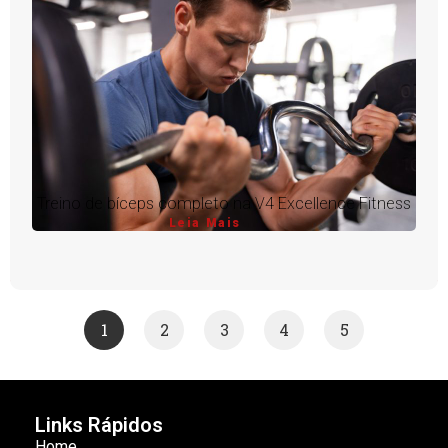
Treino de bíceps completo na V4 Excellence Fitness
Leia Mais
1
2
3
4
5
Links Rápidos
Home