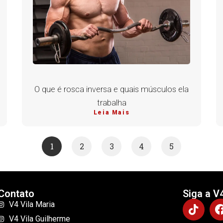
O que é rosca inversa e quais músculos ela
trabalha
Leia Mais
1
2
3
4
5
Contato
Siga a V
V4 Vila Maria
V4 Vila Guilherme