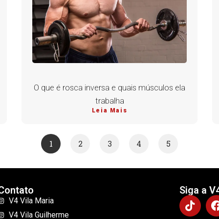
O que é rosca inversa e quais músculos ela
trabalha
Leia Mais
1
2
3
4
5
Contato
Siga a V
V4 Vila Maria
V4 Vila Guilherme