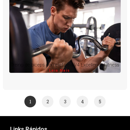
Treino de bíceps completo na V4 Excellence Fitness
Leia Mais
1
2
3
4
5
Links Rápidos