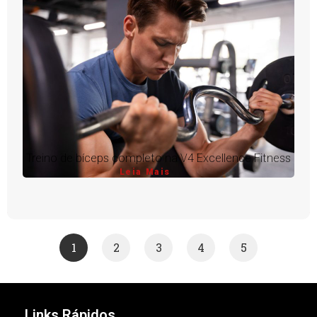
Treino de bíceps completo na V4 Excellence Fitness
Leia Mais
1
2
3
4
5
Links Rápidos