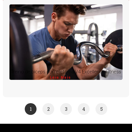
Treino de bíceps completo na V4 Excellence Fitness
Leia Mais
1
2
3
4
5