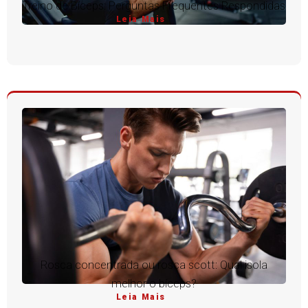
Treino de Bíceps: Perguntas Frequentes Respondidas
Leia Mais
Rosca concentrada ou rosca scott: Qual isola
melhor o bíceps?
Leia Mais