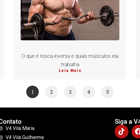
O que é rosca inversa e quais músculos ela
trabalha
Leia Mais
1
2
3
4
5
Contato
Siga a V
V4 Vila Maria
V4 Vila Guilherme