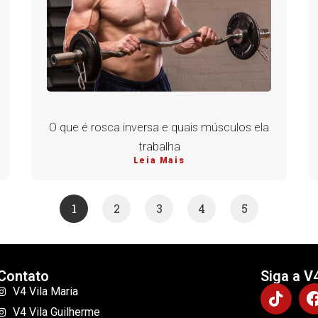
O que é rosca inversa e quais músculos ela
trabalha
Leia Mais
1
2
3
4
5
Contato
Siga a V
V4 Vila Maria
V4 Vila Guilherme