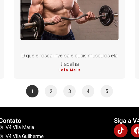
O que é rosca inversa e quais músculos ela
trabalha
Leia Mais
1
2
3
4
5
Contato
Siga a V
V4 Vila Maria
V4 Vila Guilherme