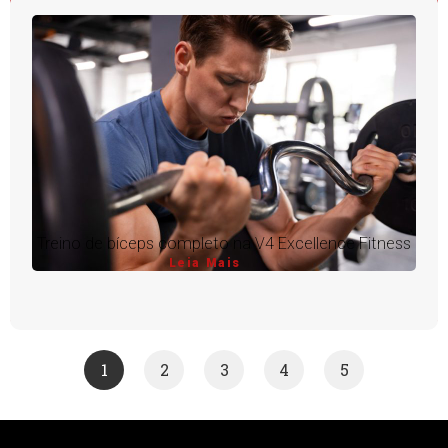
Treino de bíceps completo na V4 Excellence Fitness
Leia Mais
1
2
3
4
5