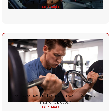
Treino de Bíceps: Perguntas Frequentes Respondidas
Leia Mais
Rosca concentrada ou rosca scott: Qual isola
melhor o bíceps?
Leia Mais