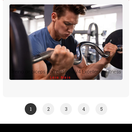
Treino de bíceps completo na V4 Excellence Fitness
Leia Mais
1
2
3
4
5