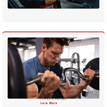
Treino de Bíceps: Perguntas Frequentes Respondidas
Leia Mais
Rosca concentrada ou rosca scott: Qual isola
melhor o bíceps?
Leia Mais