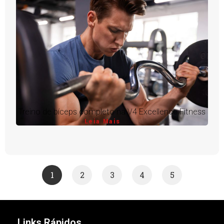
Treino de bíceps completo na V4 Excellence Fitness
Leia Mais
1
2
3
4
5
Links Rápidos